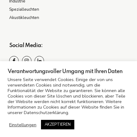
Industrie
Spezialleuchten
Akustikleuchten
Social Media:
Verantwortungsvoller Umgang mit Ihren Daten
Spezialisiert auf Ihre Bedürfnisse: Entdecken Sie
Unsere Seite verwendet Cookies. Einige der von uns
Beleuchtung, die überzeugt.
verwendeten Cookies sind notwendig, um die
Funktionalität der Website zu garantieren. Sie können alle
Cookies von dieser Site löschen und blockieren, aber Teile
der Website werden nicht korrekt funktionieren. Weitere
Informationen zu Cookies auf dieser Website finden Sie in
unserer Datenschutzerklärung.
©2024 A LED Deutschland GmbH
Einstellungen
AKZEPTIEREN
Impressum
Datenschutz