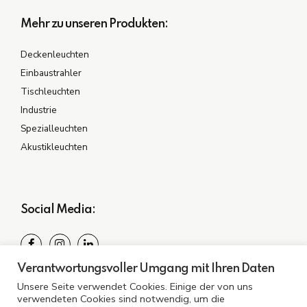
Mehr zu unseren Produkten:
Deckenleuchten
Einbaustrahler
Tischleuchten
Industrie
Spezialleuchten
Akustikleuchten
Social Media:
Verantwortungsvoller Umgang mit Ihren Daten
Spezialisiert auf Ihre Bedürfnisse: Entdecken Sie
Unsere Seite verwendet Cookies. Einige der von uns
Beleuchtung, die überzeugt.
verwendeten Cookies sind notwendig, um die