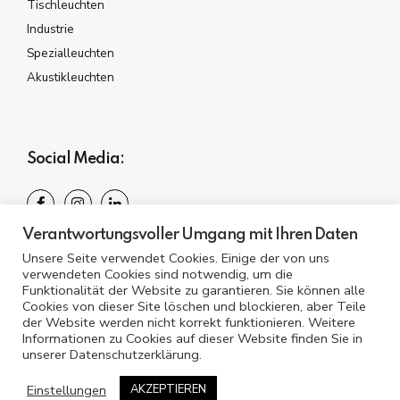
Tischleuchten
Industrie
Spezialleuchten
Akustikleuchten
Social Media:
Verantwortungsvoller Umgang mit Ihren Daten
Spezialisiert auf Ihre Bedürfnisse: Entdecken Sie
Unsere Seite verwendet Cookies. Einige der von uns
Beleuchtung, die überzeugt.
verwendeten Cookies sind notwendig, um die
Funktionalität der Website zu garantieren. Sie können alle
Cookies von dieser Site löschen und blockieren, aber Teile
der Website werden nicht korrekt funktionieren. Weitere
Informationen zu Cookies auf dieser Website finden Sie in
unserer Datenschutzerklärung.
©2024 A LED Deutschland GmbH
Einstellungen
AKZEPTIEREN