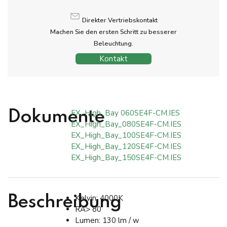
Direkter Vertriebskontakt
Machen Sie den ersten Schritt zu besserer
Beleuchtung.
Kontakt
EX_High_Bay 060SE4F-CM.IES
Dokumente
EX_High_Bay_080SE4F-CM.IES
EX_High_Bay_100SE4F-CM.IES
EX_High_Bay_120SE4F-CM.IES
EX_High_Bay_150SE4F-CM.IES
Kelvin: 4000K
Beschreibung
RA> 80
Lumen: 130 lm / w