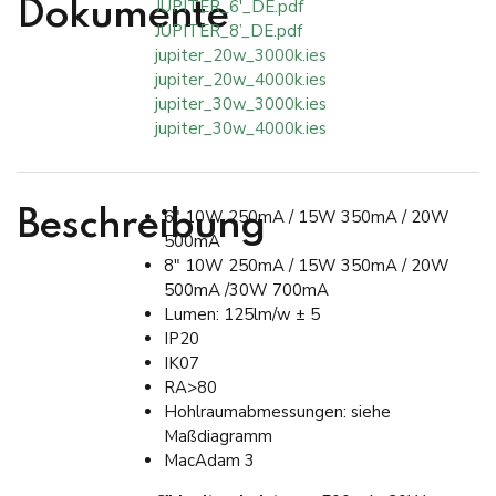
JUPITER_6'_DE.pdf
Dokumente
JUPITER_8’_DE.pdf
jupiter_20w_3000k.ies
jupiter_20w_4000k.ies
jupiter_30w_3000k.ies
jupiter_30w_4000k.ies
6″ 10W 250mA / 15W 350mA / 20W
Beschreibung
500mA
8″ 10W 250mA / 15W 350mA / 20W
500mA /30W 700mA
Lumen: 125lm/w ± 5
IP20
IK07
RA>80
Hohlraumabmessungen: siehe
Maßdiagramm
MacAdam 3