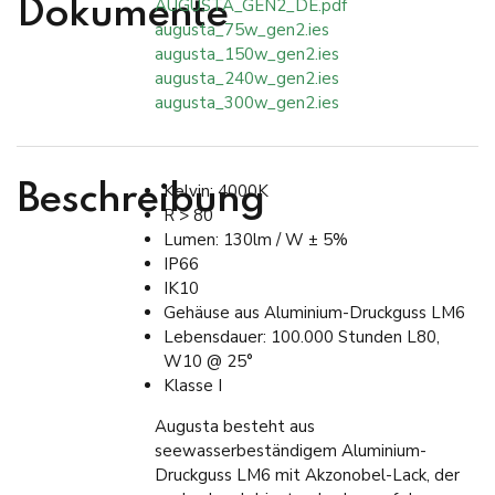
AUGUSTA_GEN2_DE.pdf
Dokumente
augusta_75w_gen2.ies
augusta_150w_gen2.ies
augusta_240w_gen2.ies
augusta_300w_gen2.ies
Kelvin: 4000K
Beschreibung
R > 80
Lumen: 130lm / W ± 5%
IP66
IK10
Gehäuse aus Aluminium-Druckguss LM6
Lebensdauer: 100.000 Stunden L80,
W10 @ 25°
Klasse I
Augusta besteht aus
seewasserbeständigem Aluminium-
Druckguss LM6 mit Akzonobel-Lack, der